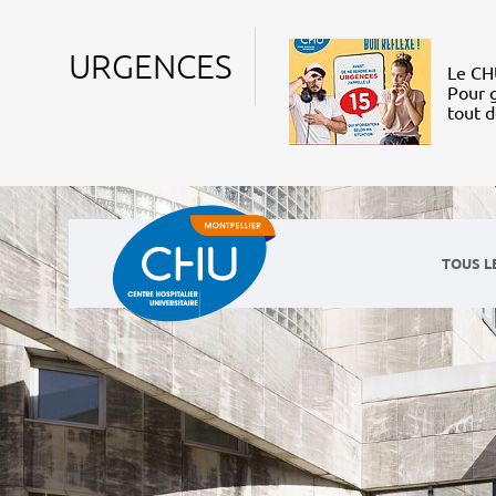
URGENCES
Le CHU
Pour g
tout 
TOUS L