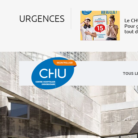
URGENCES
Le CHU
Pour g
tout 
TOUS L