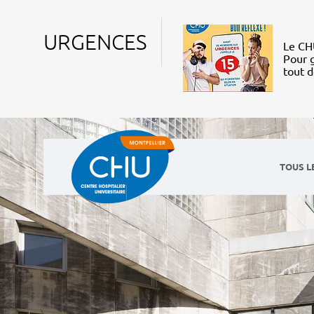
URGENCES
Le CHU
Pour g
tout 
TOUS L