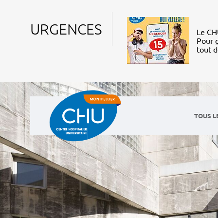
URGENCES
Le CHU
Pour g
tout 
TOUS L