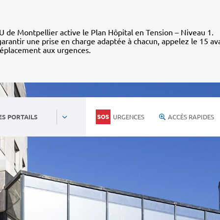
 de Montpellier active le Plan Hôpital en Tension – Niveau 1.
arantir une prise en charge adaptée à chacun, appelez le 15 av
déplacement aux urgences.
URGENCES
ACCÈS RAPIDES
ES PORTAILS