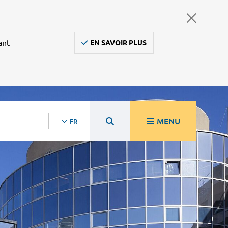
ant
EN SAVOIR PLUS
MENU
FR