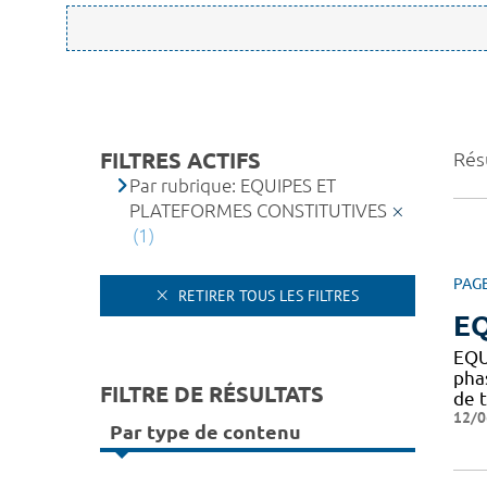
FILTRES ACTIFS
Résu
Par rubrique: EQUIPES ET
PLATEFORMES CONSTITUTIVES
(1)
PAG
RETIRER TOUS LES FILTRES
EQ
EQU
pha
FILTRE DE RÉSULTATS
de t
12/0
Par type de contenu