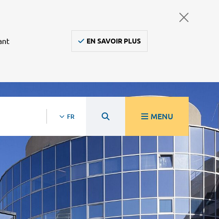
ant
EN SAVOIR PLUS
MENU
FR