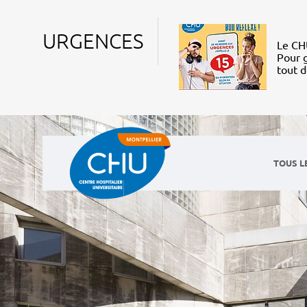
URGENCES
Le CHU
Pour g
tout 
TOUS L