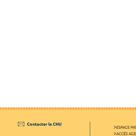
Contacter le CHU
ESPACE PA
ACCÈS AG