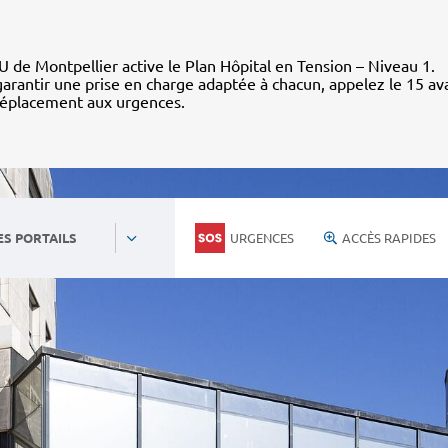
 de Montpellier active le Plan Hôpital en Tension – Niveau 1.
arantir une prise en charge adaptée à chacun, appelez le 15 av
déplacement aux urgences.
URGENCES
ACCÈS RAPIDES
ES PORTAILS