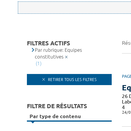
FILTRES ACTIFS
Résu
Par rubrique: Equipes
constitutives
(1)
PAG
RETIRER TOUS LES FILTRES
Eq
26 
Lab
FILTRE DE RÉSULTATS
4
24/0
Par type de contenu