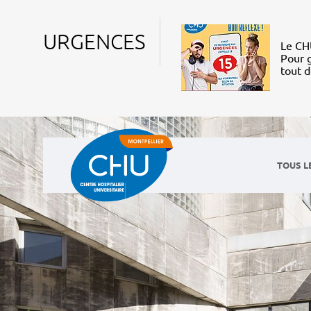
URGENCES
Le CHU
Pour g
tout 
TOUS L