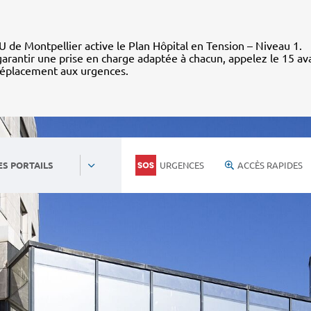
 de Montpellier active le Plan Hôpital en Tension – Niveau 1.
arantir une prise en charge adaptée à chacun, appelez le 15 av
déplacement aux urgences.
URGENCES
ACCÈS RAPIDES
ES PORTAILS