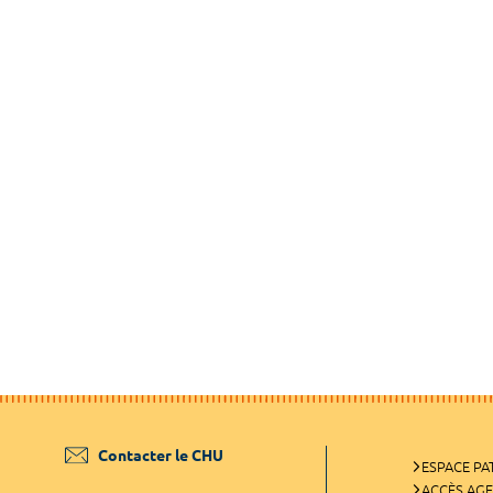
Contacter le CHU
ESPACE PA
ACCÈS AG