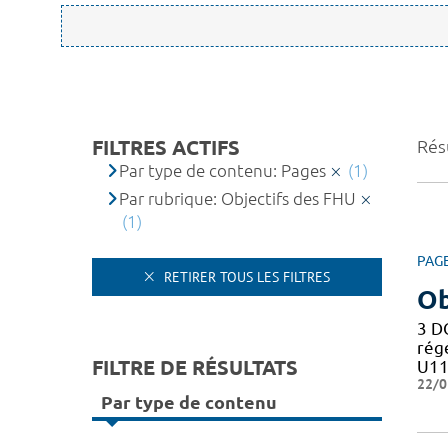
FILTRES ACTIFS
Résu
Par type de contenu: Pages
(1)
Par rubrique: Objectifs des FHU
(1)
PAG
RETIRER TOUS LES FILTRES
Ob
3 D
rég
FILTRE DE RÉSULTATS
U11
22/0
Par type de contenu