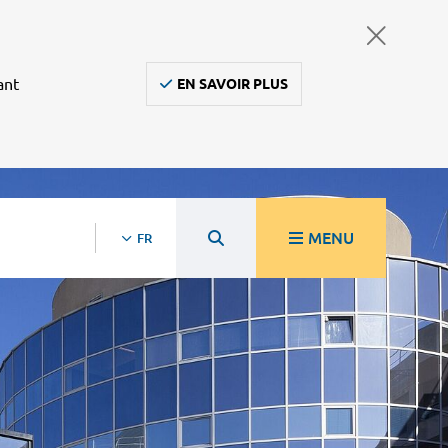
ant
EN SAVOIR PLUS
MENU
FR