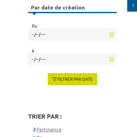
Par date de création
Du
à
FILTRER PAR DATE
TRIER PAR :
Pertinence