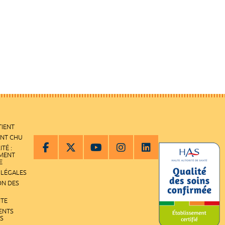
TIENT
ENT CHU
ITÉ :
EMENT
E
 LÉGALES
ON DES
ITE
ENTS
S