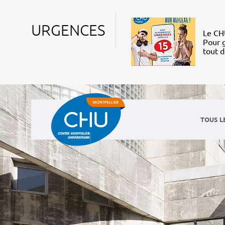
URGENCES
Le CHU
Pour g
tout 
TOUS L