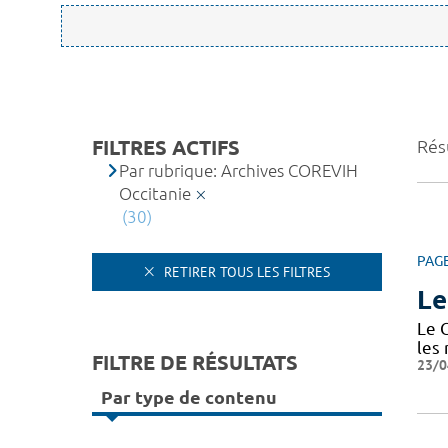
FILTRES ACTIFS
Résu
Par rubrique: Archives COREVIH
Occitanie
(30)
PAG
RETIRER TOUS LES FILTRES
Le
Le 
les
FILTRE DE RÉSULTATS
23/0
Par type de contenu