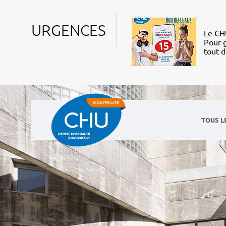
URGENCES
Le CHU
Pour g
tout 
TOUS L