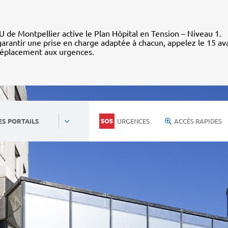
 de Montpellier active le Plan Hôpital en Tension – Niveau 1.
arantir une prise en charge adaptée à chacun, appelez le 15 av
déplacement aux urgences.
URGENCES
ACCÈS RAPIDES
ES PORTAILS