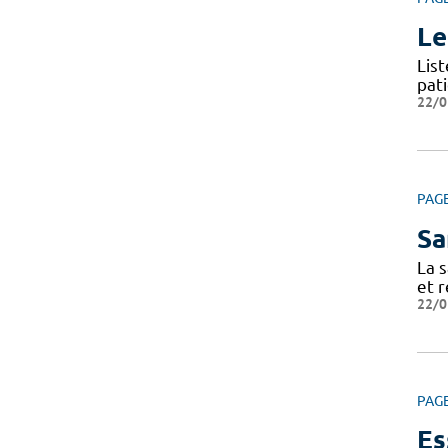
Le
Lis
pat
22/0
PAG
Sa
La s
et r
22/0
PAG
Es