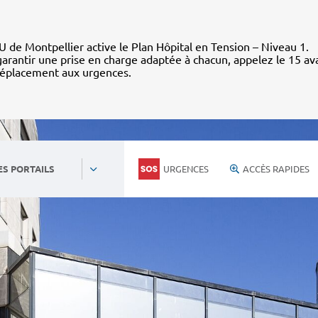
 de Montpellier active le Plan Hôpital en Tension – Niveau 1.
arantir une prise en charge adaptée à chacun, appelez le 15 av
déplacement aux urgences.
URGENCES
ACCÈS RAPIDES
ES PORTAILS