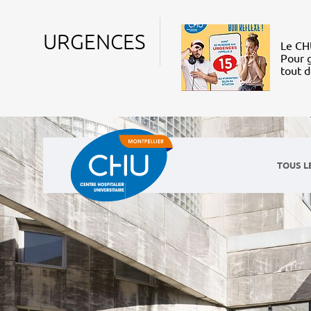
URGENCES
Le CHU
Pour g
tout 
TOUS L