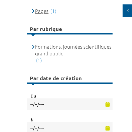
Pages
(1)
Par rubrique
Formations, journées scientifiques
grand public
(1)
Par date de création
Du
à