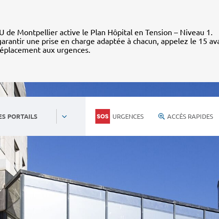
 de Montpellier active le Plan Hôpital en Tension – Niveau 1.
arantir une prise en charge adaptée à chacun, appelez le 15 av
déplacement aux urgences.
URGENCES
ACCÈS RAPIDES
ES PORTAILS