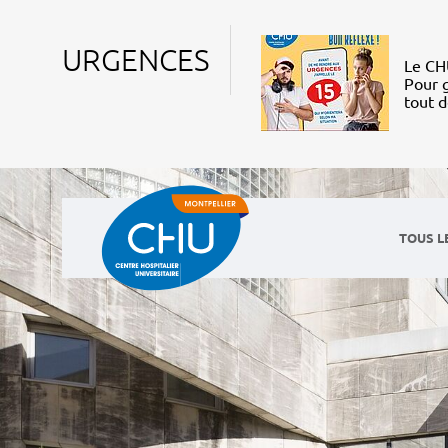
URGENCES
Le CHU
Pour g
tout 
TOUS L