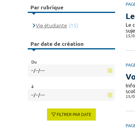
PAG
Par rubrique
Le
Le c
Vie étudiante
(15)
suje
15/0
Par date de création
Du
PAG
Vo
Info
à
scol
15/0
FILTRER PAR DATE
PAG