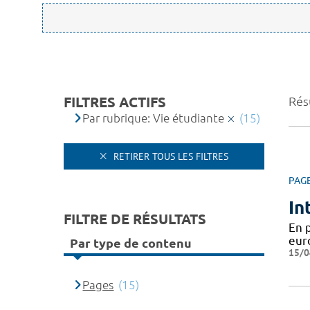
FILTRES ACTIFS
Résu
Par rubrique: Vie étudiante
(15)
RETIRER TOUS LES FILTRES
PAG
In
FILTRE DE RÉSULTATS
En 
eur
Par type de contenu
15/0
Pages
(15)