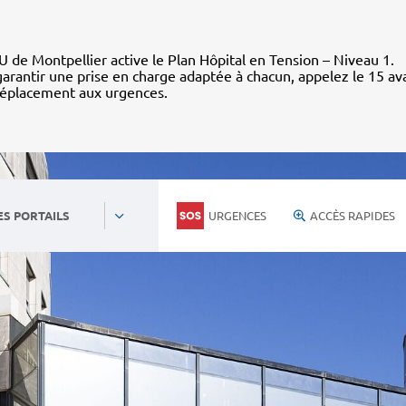
 de Montpellier active le Plan Hôpital en Tension – Niveau 1.
arantir une prise en charge adaptée à chacun, appelez le 15 av
déplacement aux urgences.
URGENCES
ACCÈS RAPIDES
ES PORTAILS