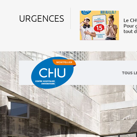
URGENCES
Le CHU
Pour g
tout 
TOUS L