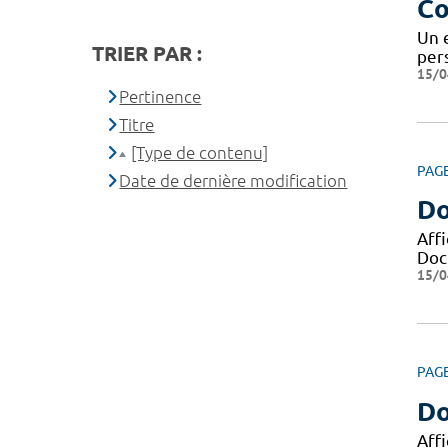
Co
Un 
TRIER PAR :
pers
15/0
Pertinence
Titre
[Type de contenu]
PAG
Date de dernière modification
Do
Aff
Docu
15/0
PAG
Do
Aff