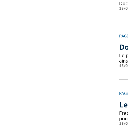
Docu
15/0
PAG
Do
Le 
ains
15/0
PAG
Le
Fre
pou
15/0