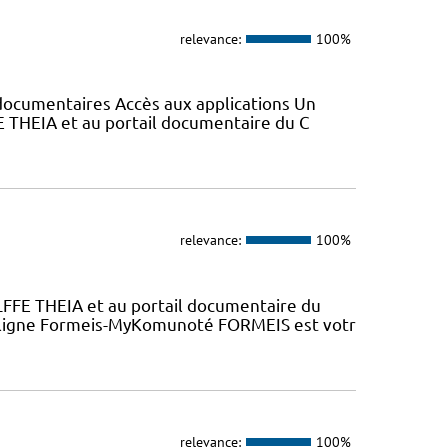
relevance:
100%
s documentaires Accès aux applications Un
E THEIA et au portail documentaire du C
relevance:
100%
LFFE THEIA et au portail documentaire du
n ligne Formeis-MyKomunoté FORMEIS est votr
relevance:
100%