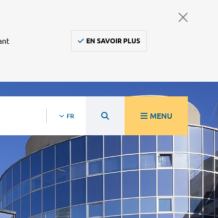
ant
EN SAVOIR PLUS
MENU
FR