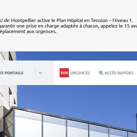
 de Montpellier active le Plan Hôpital en Tension – Niveau 1.
arantir une prise en charge adaptée à chacun, appelez le 15 av
déplacement aux urgences.
URGENCES
ACCÈS RAPIDES
ES PORTAILS