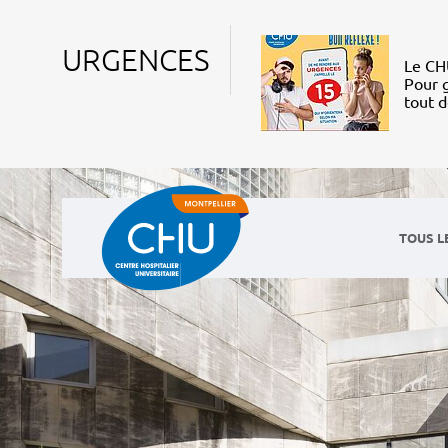
URGENCES
Le CHU
Pour g
tout 
TOUS L