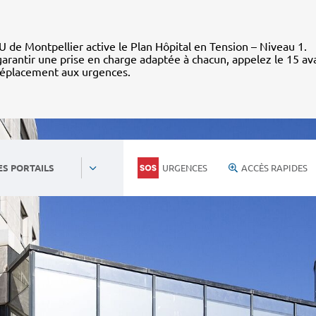
 de Montpellier active le Plan Hôpital en Tension – Niveau 1.
arantir une prise en charge adaptée à chacun, appelez le 15 av
déplacement aux urgences.
URGENCES
ACCÈS RAPIDES
ES PORTAILS