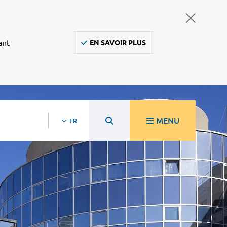
ant
EN SAVOIR PLUS
MENU
FR