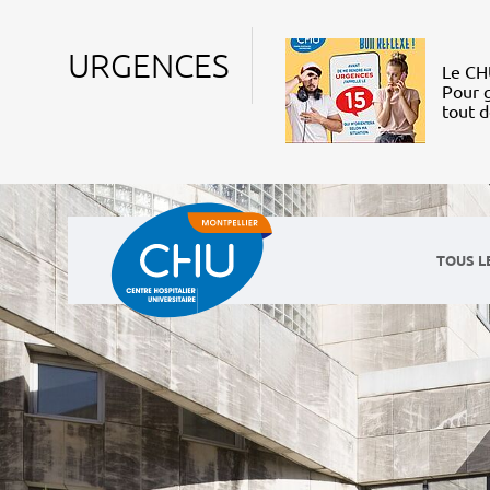
URGENCES
Le CHU
Pour g
tout 
TOUS L