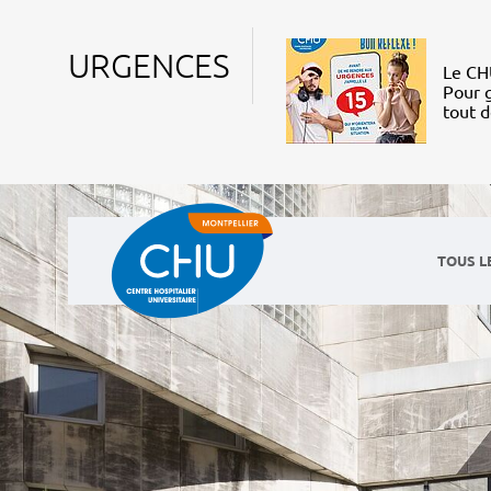
URGENCES
Le CHU
Pour g
tout 
TOUS L