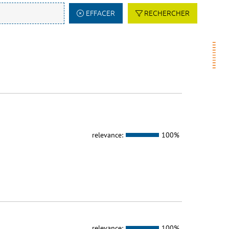
EFFACER
RECHERCHER
relevance:
100%
relevance:
100%