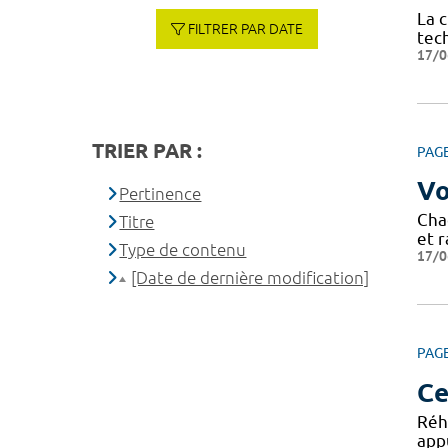
La 
FILTRER PAR DATE
tec
17/0
TRIER PAR :
PAG
Vo
Pertinence
Cha
Titre
et r
Type de contenu
17/0
[Date de dernière modification]
PAG
Ce
Réh
appu