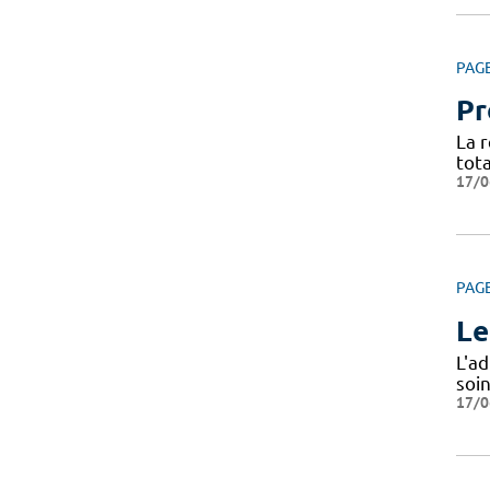
PAG
Pr
La 
tota
17/0
PAG
Le
L'a
soi
17/0