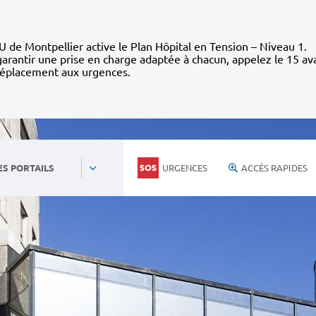
 de Montpellier active le Plan Hôpital en Tension – Niveau 1.
arantir une prise en charge adaptée à chacun, appelez le 15 av
déplacement aux urgences.
URGENCES
ACCÈS RAPIDES
ES PORTAILS