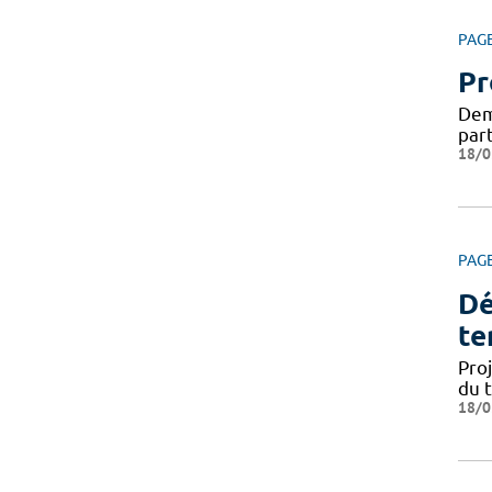
PAG
Pr
Dema
par
18/0
PAG
Dé
te
Pro
du 
18/0