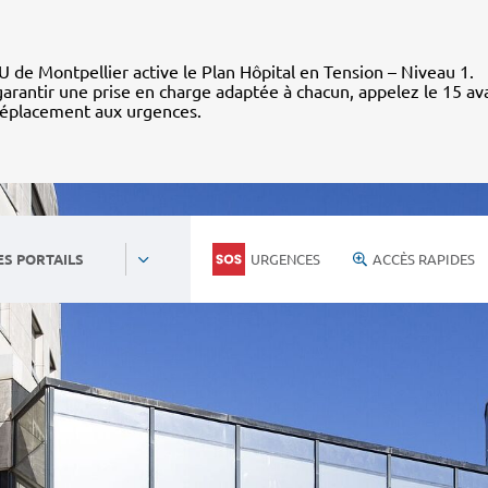
 de Montpellier active le Plan Hôpital en Tension – Niveau 1.
arantir une prise en charge adaptée à chacun, appelez le 15 av
déplacement aux urgences.
URGENCES
ACCÈS RAPIDES
ES PORTAILS