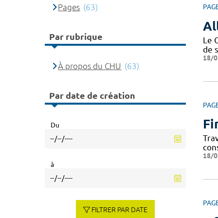
Pages
(63)
PAG
Al
Par rubrique
Le 
de 
18/0
À propos du CHU
(63)
Par date de création
PAG
Fi
Du
Tra
con
18/0
à
PAG
FILTRER PAR DATE