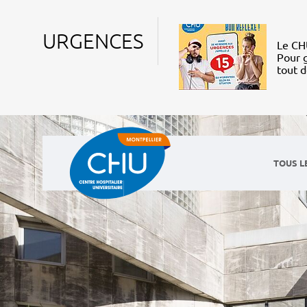
URGENCES
Le CHU
Pour g
tout 
TOUS L