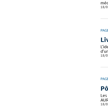
méd
18/0
PAG
Li
L’i
d’un
18/0
PAG
Pô
Les
AUR
18/0