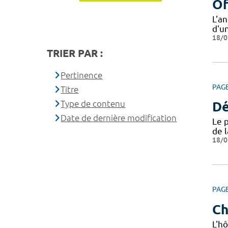
Of
L'a
d'u
18/0
TRIER PAR :
Pertinence
PAG
Titre
Type de contenu
Dé
Date de dernière modification
Le 
de 
18/0
PAG
Ch
L'hô