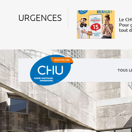
URGENCES
Le CHU
Pour g
tout 
TOUS L