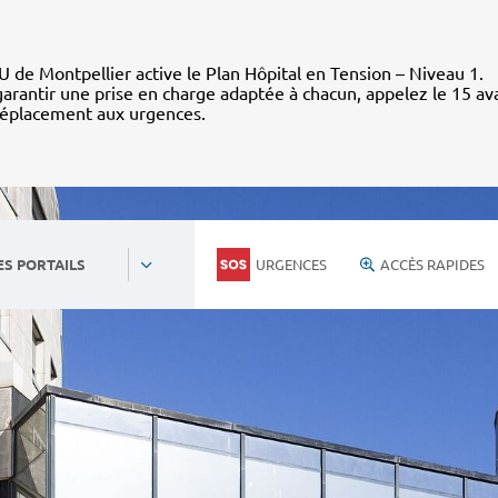
 de Montpellier active le Plan Hôpital en Tension – Niveau 1.
arantir une prise en charge adaptée à chacun, appelez le 15 av
déplacement aux urgences.
URGENCES
ACCÈS RAPIDES
ES PORTAILS