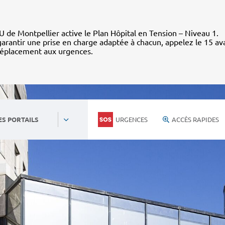
 de Montpellier active le Plan Hôpital en Tension – Niveau 1.
arantir une prise en charge adaptée à chacun, appelez le 15 av
déplacement aux urgences.
URGENCES
ACCÈS RAPIDES
ES PORTAILS