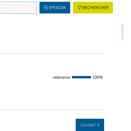
EFFACER
RECHERCHER
relevance:
100%
SUIVANT