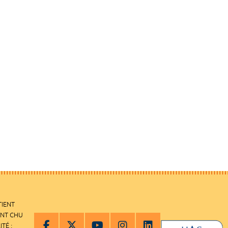
TIENT
ENT CHU
ITÉ :