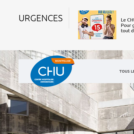
URGENCES
Le CHU
Pour g
tout 
TOUS L