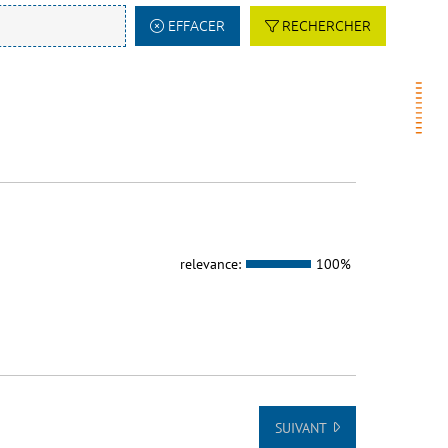
EFFACER
RECHERCHER
relevance:
100%
SUIVANT