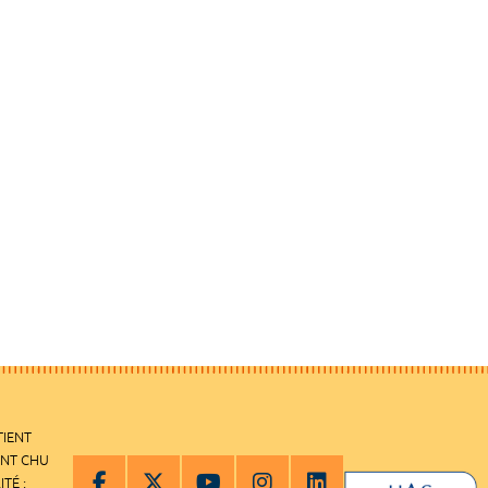
TIENT
ENT CHU
ITÉ :