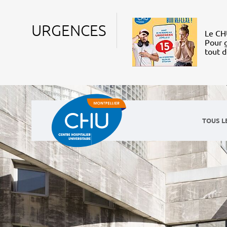
URGENCES
Le CHU
Pour g
tout 
TOUS L