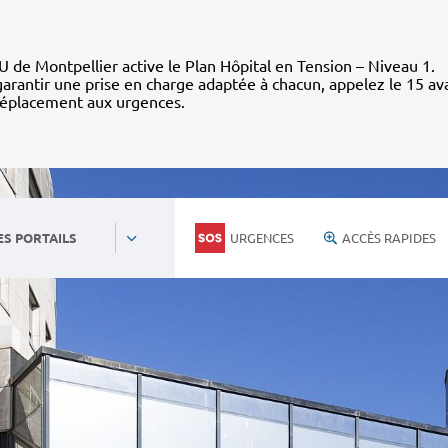
 de Montpellier active le Plan Hôpital en Tension – Niveau 1.
arantir une prise en charge adaptée à chacun, appelez le 15 av
déplacement aux urgences.
URGENCES
ACCÈS RAPIDES
ES PORTAILS