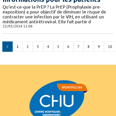
Qu’est-ce-que la PrEP ? La PrEP (Prophylaxie pre-
exposition) a pour objectif de diminuer le risque de
contracter une infection par le VIH, en utilisant un
médicament antirétroviral. Elle fait partie d
22/03/2024 11:06
1
2
3
4
5
6
7
8
9
10