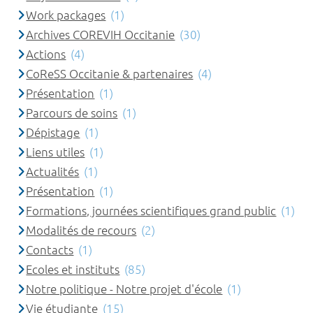
Work packages
(1)
Archives COREVIH Occitanie
(30)
Actions
(4)
CoReSS Occitanie & partenaires
(4)
Présentation
(1)
Parcours de soins
(1)
Dépistage
(1)
Liens utiles
(1)
Actualités
(1)
Présentation
(1)
Formations, journées scientifiques grand public
(1)
Modalités de recours
(2)
Contacts
(1)
Ecoles et instituts
(85)
Notre politique - Notre projet d'école
(1)
Vie étudiante
(15)