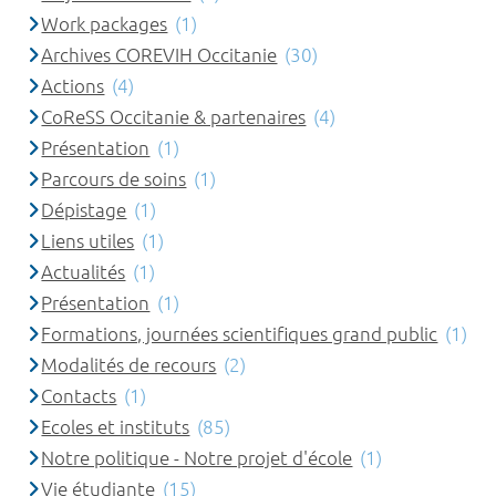
Work packages
(1)
Archives COREVIH Occitanie
(30)
Actions
(4)
CoReSS Occitanie & partenaires
(4)
Présentation
(1)
Parcours de soins
(1)
Dépistage
(1)
Liens utiles
(1)
Actualités
(1)
Présentation
(1)
Formations, journées scientifiques grand public
(1)
Modalités de recours
(2)
Contacts
(1)
Ecoles et instituts
(85)
Notre politique - Notre projet d'école
(1)
Vie étudiante
(15)