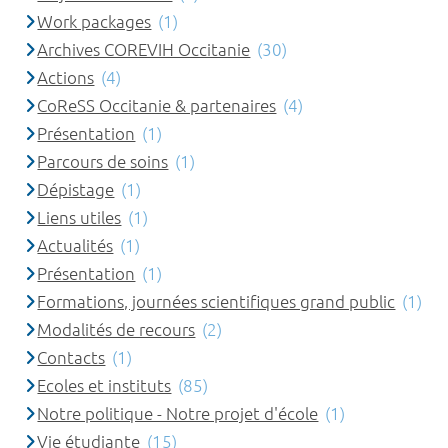
Work packages
(1)
Archives COREVIH Occitanie
(30)
Actions
(4)
CoReSS Occitanie & partenaires
(4)
Présentation
(1)
Parcours de soins
(1)
Dépistage
(1)
Liens utiles
(1)
Actualités
(1)
Présentation
(1)
Formations, journées scientifiques grand public
(1)
Modalités de recours
(2)
Contacts
(1)
Ecoles et instituts
(85)
Notre politique - Notre projet d'école
(1)
Vie étudiante
(15)