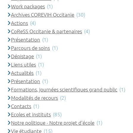
Work packages
(1)
Archives COREVIH Occitanie
(30)
Actions
(4)
CoReSS Occitanie & partenaires
(4)
Présentation
(1)
Parcours de soins
(1)
Dépistage
(1)
Liens utiles
(1)
Actualités
(1)
Présentation
(1)
Formations, journées scientifiques grand public
(1)
Modalités de recours
(2)
Contacts
(1)
Ecoles et instituts
(85)
Notre politique - Notre projet d'école
(1)
Vie étudiante
(15)