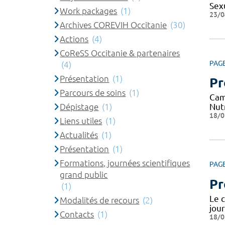
Sexu
Work packages
(1)
23/0
Archives COREVIH Occitanie
(30)
Actions
(4)
CoReSS Occitanie & partenaires
PAG
(4)
Présentation
(1)
Pr
Parcours de soins
(1)
Cam
Dépistage
(1)
Nut
18/0
Liens utiles
(1)
Actualités
(1)
Présentation
(1)
Formations, journées scientifiques
PAG
grand public
Pr
(1)
Le 
Modalités de recours
(2)
jou
Contacts
(1)
18/0