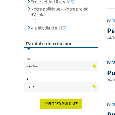
Ecoles et instituts
(85)
Notre politique - Notre projet
d'école
(1)
PAG
Vie étudiante
(15)
Ps
18/0
Par date de création
Du
PAG
Pu
26/0
à
FILTRER PAR DATE
PAG
Pu