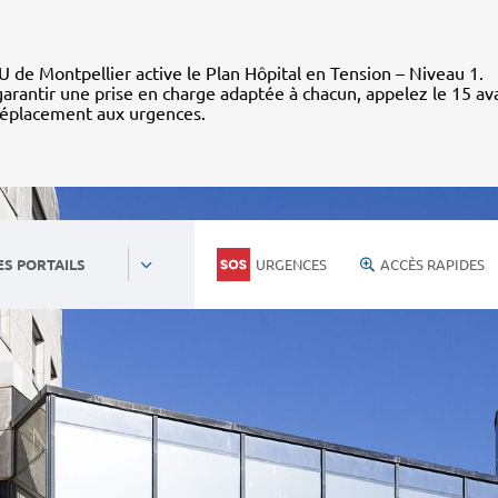
 de Montpellier active le Plan Hôpital en Tension – Niveau 1.
arantir une prise en charge adaptée à chacun, appelez le 15 av
déplacement aux urgences.
URGENCES
ACCÈS RAPIDES
ES PORTAILS