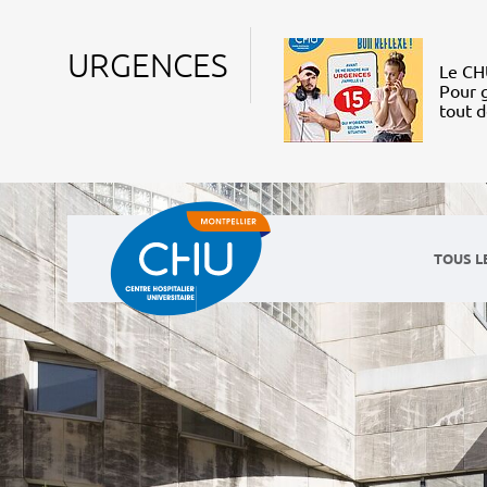
URGENCES
Le CHU
Pour g
tout 
TOUS L