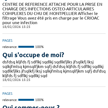
CENTRE DE REFERENCE ATTACHE POUR LA PRISE EN
CHARGE DES INFECTIONS OSTEO-ARTICULAIRES
COMPLEXES DU CHU DE MONTPELLIER Afficher le
filtrage Vous avez été pris en charge par le CRIOAC
pour une infection
18/02/2026 15:25
PAGES
relevance:
100%
Qui s'occupe de moi?
dsfdsq kljfds fj sdflkj sqdlkj sqdlkfjlks jfsqlkfj lksj
sqlkjfmlsq kjmsqlfjkm sqfj dsfdsq kljfds fj sdflkj sqdlkj
sqdlkfjlks jfsqlkfj lksj sqlkjfmlsq kjmsqlfjkm sqfj dsfdsq
kljfds fj sdflkj sqdlkj sqd
18/02/2026 15:25
PAGES
relevance:
100%
Qui sommes-nous ?