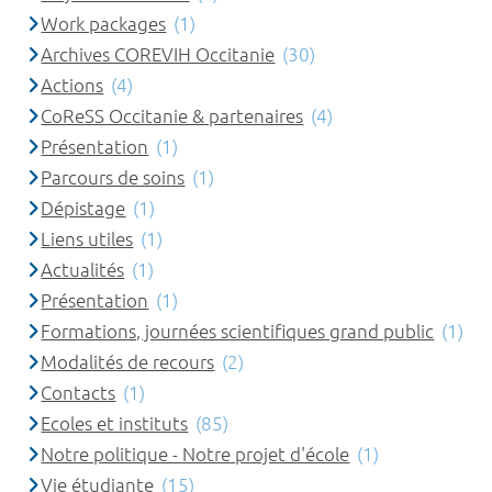
Work packages
(1)
Archives COREVIH Occitanie
(30)
Actions
(4)
CoReSS Occitanie & partenaires
(4)
Présentation
(1)
Parcours de soins
(1)
Dépistage
(1)
Liens utiles
(1)
Actualités
(1)
Présentation
(1)
Formations, journées scientifiques grand public
(1)
Modalités de recours
(2)
Contacts
(1)
Ecoles et instituts
(85)
Notre politique - Notre projet d'école
(1)
Vie étudiante
(15)