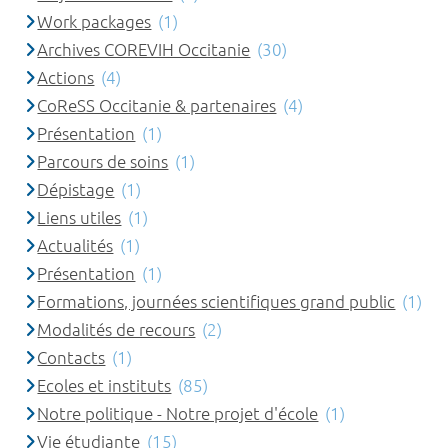
Work packages
(1)
Archives COREVIH Occitanie
(30)
Actions
(4)
CoReSS Occitanie & partenaires
(4)
Présentation
(1)
Parcours de soins
(1)
Dépistage
(1)
Liens utiles
(1)
Actualités
(1)
Présentation
(1)
Formations, journées scientifiques grand public
(1)
Modalités de recours
(2)
Contacts
(1)
Ecoles et instituts
(85)
Notre politique - Notre projet d'école
(1)
Vie étudiante
(15)