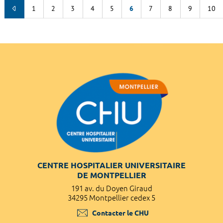
1
2
3
4
5
6
7
8
9
10
CENTRE HOSPITALIER UNIVERSITAIRE
DE MONTPELLIER
191 av. du Doyen Giraud
34295 Montpellier cedex 5
Contacter le CHU