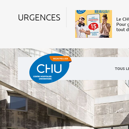
URGENCES
Le CHU
Pour g
tout 
TOUS L