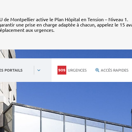
 de Montpellier active le Plan Hôpital en Tension – Niveau 1.
arantir une prise en charge adaptée à chacun, appelez le 15 av
déplacement aux urgences.
URGENCES
ACCÈS RAPIDES
ES PORTAILS