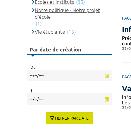
Ecoles et instituts
(85)
Notre politique - Notre projet
d'école
PAG
(1)
In
Vie étudiante
(15)
Prés
cont
22/0
Par date de création
Du
PAG
Va
à
Inf
Les
22/0
FILTRER PAR DATE