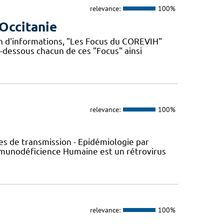
relevance:
100%
Occitanie
n d'informations, "Les Focus du COREVIH"
i-dessous chacun de ces "Focus" ainsi
relevance:
100%
s de transmission - Epidémiologie par
’Immunodéficience Humaine est un rétrovirus
relevance:
100%