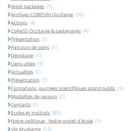
Work packages
(1)
Archives COREVIH Occitanie
(30)
Actions
(4)
CoReSS Occitanie & partenaires
(4)
Présentation
(1)
Parcours de soins
(1)
Dépistage
(1)
Liens utiles
(1)
Actualités
(1)
Présentation
(1)
Formations, journées scientifiques grand public
(1)
Modalités de recours
(2)
Contacts
(1)
Ecoles et instituts
(85)
Notre politique - Notre projet d'école
(1)
Vie étudiante
(15)