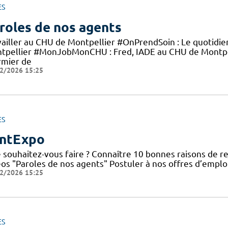
ES
roles de nos agents
vailler au CHU de Montpellier #OnPrendSoin : Le quotidi
tpellier #MonJobMonCHU : Fred, IADE au CHU de Montp
rmier de
2/2026 15:25
ES
ntExpo
 souhaitez-vous faire ? Connaître 10 bonnes raisons de re
éos "Paroles de nos agents" Postuler à nos offres d’emplo
2/2026 15:25
ES