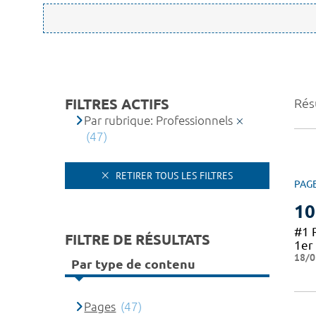
FILTRES ACTIFS
Résu
Par rubrique: Professionnels
(47)
RETIRER TOUS LES FILTRES
PAG
10
#1 
FILTRE DE RÉSULTATS
1er 
18/0
Par type de contenu
Pages
(47)