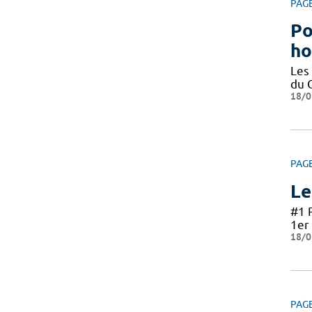
PAG
Po
ho
Les
du 
18/0
PAG
Le
#1 
1er 
18/0
PAG