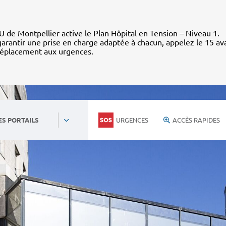
 de Montpellier active le Plan Hôpital en Tension – Niveau 1.
arantir une prise en charge adaptée à chacun, appelez le 15 av
déplacement aux urgences.
URGENCES
ACCÈS RAPIDES
ES PORTAILS