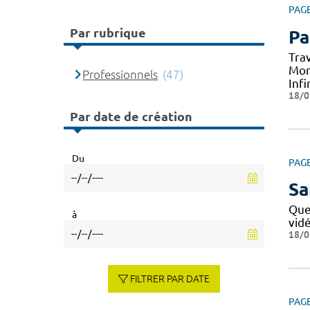
PAG
Par rubrique
Pa
Tra
Mon
Professionnels
(47)
Infi
18/0
Par date de création
Du
PAG
Sa
Que
à
vid
18/0
FILTRER PAR DATE
PAG