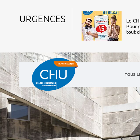
URGENCES
Le CHU
Pour g
tout 
TOUS L