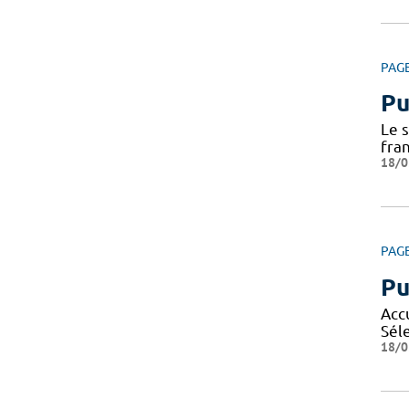
PAG
Pu
Le 
fra
18/0
PAG
Pu
Acc
Sél
18/0