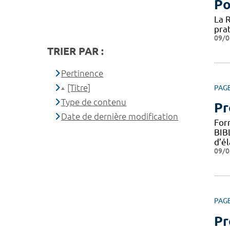
Po
La 
prat
09/0
TRIER PAR :
Pertinence
[Titre]
PAG
Type de contenu
Pr
Date de dernière modification
For
BIB
d’é
09/0
PAG
Pr