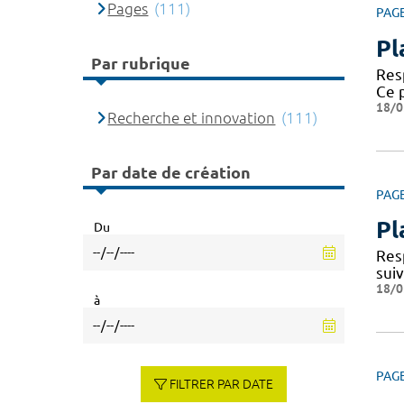
Pages
(111)
PAG
Pl
Par rubrique
Resp
Ce 
18/0
Recherche et innovation
(111)
Par date de création
PAG
Pl
Du
Res
sui
18/0
à
PAG
FILTRER PAR DATE