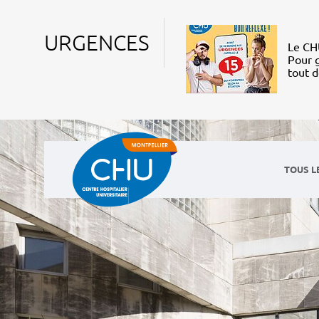
URGENCES
Le CHU
Pour g
tout 
TOUS L