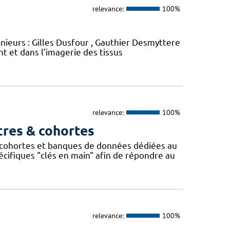
relevance:
100%
énieurs : Gilles Dusfour , Gauthier Desmyttere
 et dans l’imagerie des tissus
relevance:
100%
tres & cohortes
cohortes et banques de données dédiées au
ifiques "clés en main" afin de répondre au
relevance:
100%