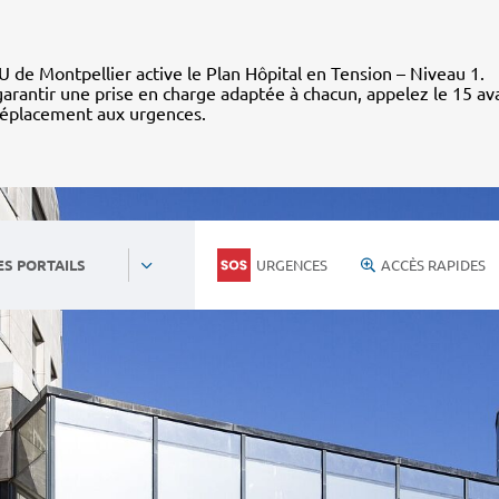
 de Montpellier active le Plan Hôpital en Tension – Niveau 1.
arantir une prise en charge adaptée à chacun, appelez le 15 av
déplacement aux urgences.
URGENCES
ACCÈS RAPIDES
ES PORTAILS