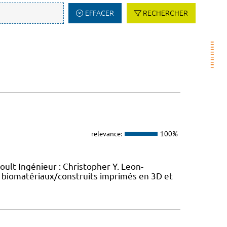
EFFACER
RECHERCHER
relevance:
100%
oult Ingénieur : Christopher Y. Leon-
 biomatériaux/construits imprimés en 3D et