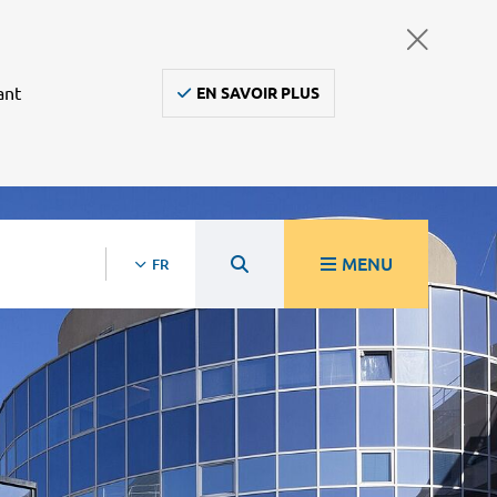
ant
EN SAVOIR PLUS
MENU
FR