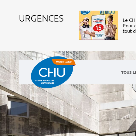
URGENCES
Le CHU
Pour g
tout 
TOUS L