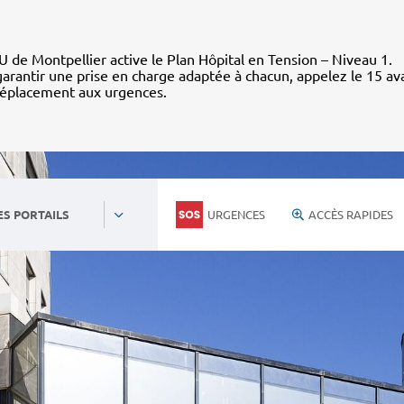
 de Montpellier active le Plan Hôpital en Tension – Niveau 1.
arantir une prise en charge adaptée à chacun, appelez le 15 av
déplacement aux urgences.
URGENCES
ACCÈS RAPIDES
ES PORTAILS