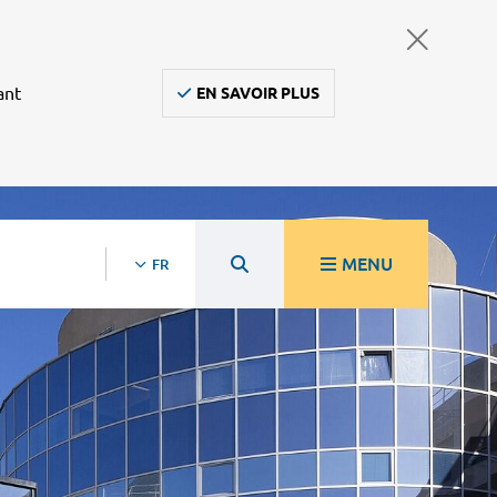
ant
EN SAVOIR PLUS
MENU
FR