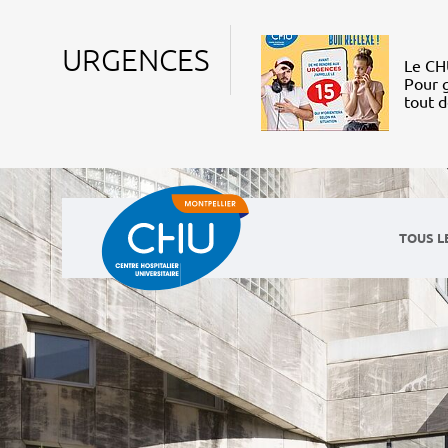
URGENCES
Le CHU
Pour g
tout 
TOUS L