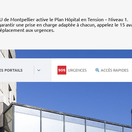
 de Montpellier active le Plan Hôpital en Tension – Niveau 1.
arantir une prise en charge adaptée à chacun, appelez le 15 av
déplacement aux urgences.
URGENCES
ACCÈS RAPIDES
ES PORTAILS