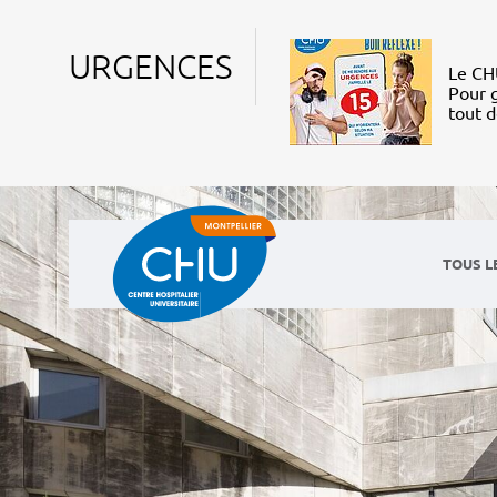
URGENCES
Le CHU
Pour g
tout 
TOUS L