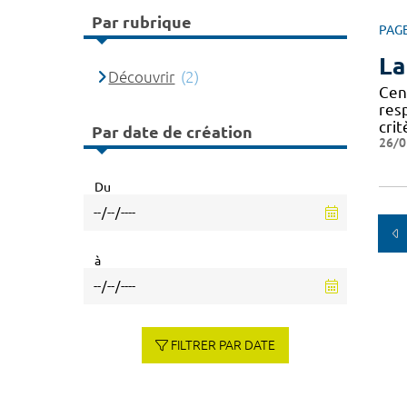
Par rubrique
PAG
La
Découvrir
(2)
Cen
res
crit
Par date de création
26/0
Du
à
FILTRER PAR DATE