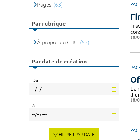
Pages
(63)
PAG
Fi
Par rubrique
Tra
con
18/0
À propos du CHU
(63)
Par date de création
PAG
Of
Du
L'a
d'u
18/0
à
PAG
FILTRER PAR DATE