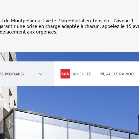
 de Montpellier active le Plan Hôpital en Tension – Niveau 1.
arantir une prise en charge adaptée à chacun, appelez le 15 av
déplacement aux urgences.
URGENCES
ACCÈS RAPIDES
ES PORTAILS