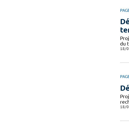
PAG
Dé
te
Pro
du 
18/0
PAG
Dé
Pro
rec
18/0