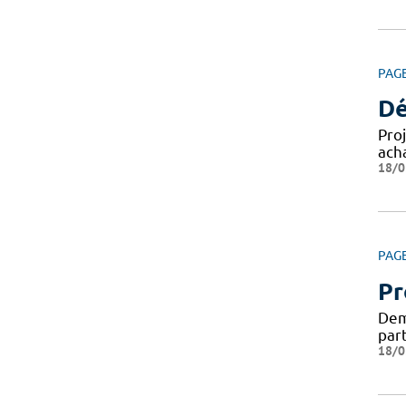
PAG
Dé
Pro
ach
18/0
PAG
Pr
Dema
par
18/0