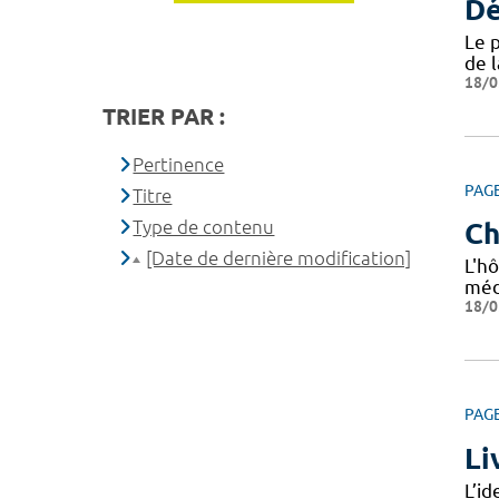
Dé
Le 
de 
18/0
TRIER PAR :
Pertinence
PAG
Titre
Type de contenu
Ch
[Date de dernière modification]
L'hô
méd
18/0
PAG
Li
L’i