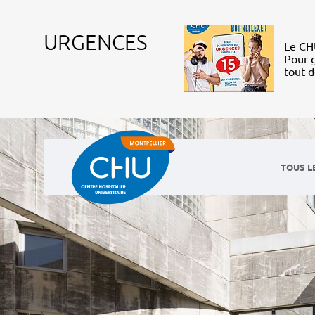
URGENCES
Le CHU
Pour g
tout 
TOUS L