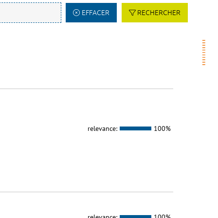
EFFACER
RECHERCHER
relevance:
100%
relevance:
100%