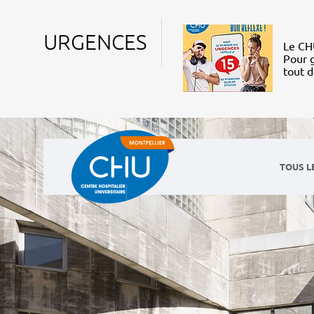
URGENCES
Le CHU
Pour g
tout 
TOUS L