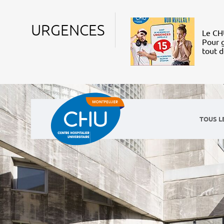
URGENCES
Le CHU
Pour g
tout 
TOUS L