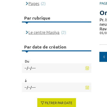
Pages
(2)
PAG
Or
Par rubrique
Pr.
neu
Rav
Le centre Maolya
(2)
05/0
Par date de création
Du
à
FILTRER PAR DATE