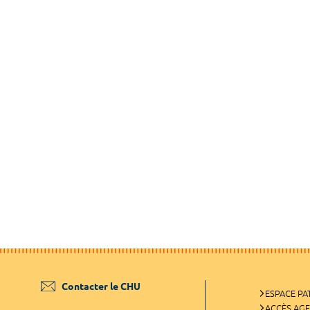
Contacter le CHU
ESPACE PA
ACCÈS AG