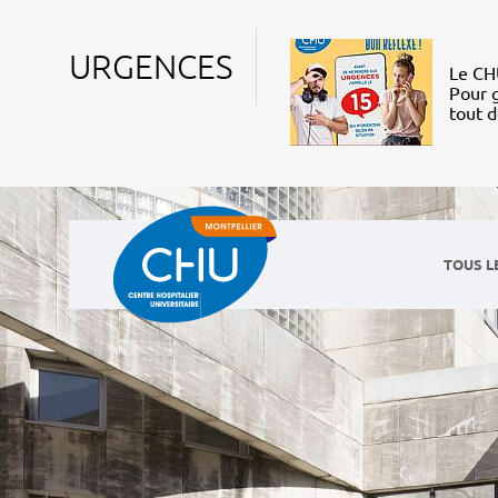
URGENCES
Le CHU
Pour g
tout 
TOUS L