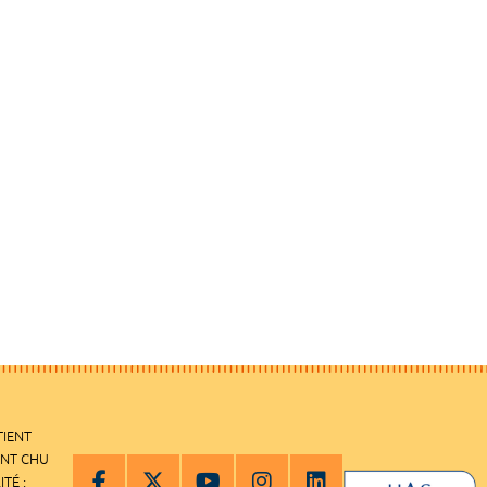
TIENT
ENT CHU
ITÉ :