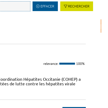
EFFACER
RECHERCHER
relevance:
100%
Coordination Hépatites Occitanie (COHEP) a
es de lutte contre les hépatites virale