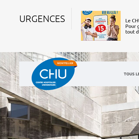
URGENCES
Le CHU
Pour g
tout 
TOUS L