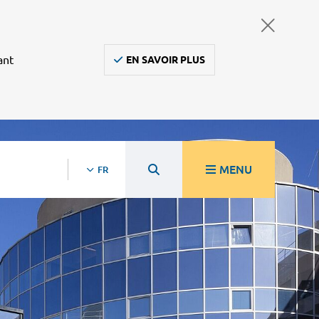
ant
EN SAVOIR PLUS
MENU
FR