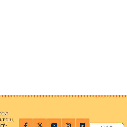
TIENT
ENT CHU
ITÉ :