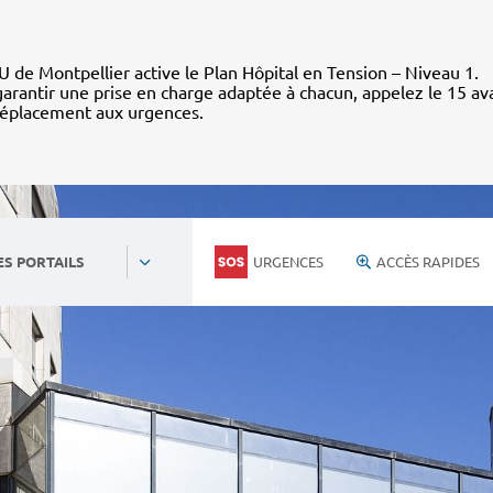
 de Montpellier active le Plan Hôpital en Tension – Niveau 1.
arantir une prise en charge adaptée à chacun, appelez le 15 av
déplacement aux urgences.
URGENCES
ACCÈS RAPIDES
ES PORTAILS