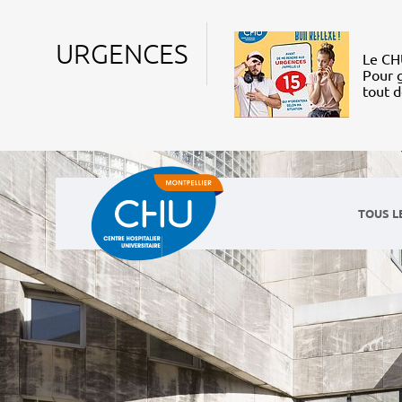
URGENCES
Le CHU
Pour g
tout 
TOUS L