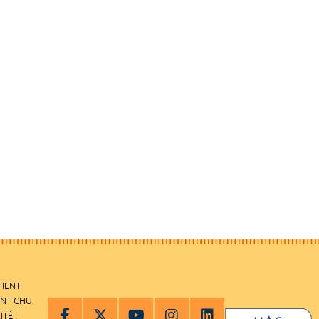
TIENT
ENT CHU
ITÉ :