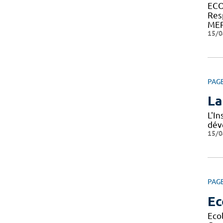
ECO
Res
MER
15/0
PAG
La
L'I
dév
15/0
PAG
Ec
Eco