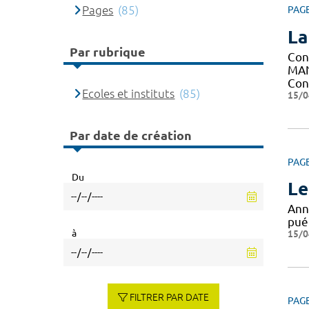
Pages
(85)
PAG
La
Par rubrique
Con
MAN
Con
Ecoles et instituts
(85)
15/0
Par date de création
PAG
Du
Le
Ann
puér
à
15/0
FILTRER PAR DATE
PAG