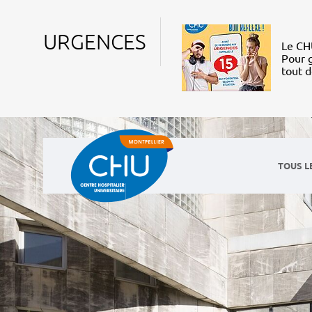
URGENCES
Le CHU
Pour g
tout 
TOUS L