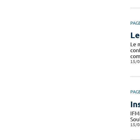
PAG
Le
Le 
con
com
15/0
PAG
In
IFM
Sou
15/0