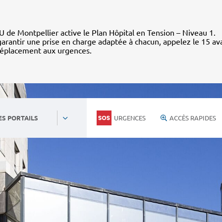
 de Montpellier active le Plan Hôpital en Tension – Niveau 1.
arantir une prise en charge adaptée à chacun, appelez le 15 av
déplacement aux urgences.
URGENCES
ACCÈS RAPIDES
ES PORTAILS