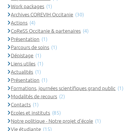
Work packages
(1)
Archives COREVIH Occitanie
(30)
Actions
(4)
CoReSS Occitanie & partenaires
(4)
Présentation
(1)
Parcours de soins
(1)
Dépistage
(1)
Liens utiles
(1)
Actualités
(1)
Présentation
(1)
Formations, journées scientifiques grand public
(1)
Modalités de recours
(2)
Contacts
(1)
Ecoles et instituts
(85)
Notre politique - Notre projet d'école
(1)
Vie étudiante
(15)