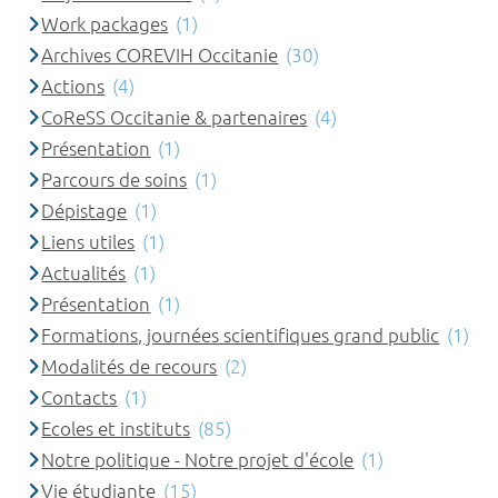
Work packages
(1)
Archives COREVIH Occitanie
(30)
Actions
(4)
CoReSS Occitanie & partenaires
(4)
Présentation
(1)
Parcours de soins
(1)
Dépistage
(1)
Liens utiles
(1)
Actualités
(1)
Présentation
(1)
Formations, journées scientifiques grand public
(1)
Modalités de recours
(2)
Contacts
(1)
Ecoles et instituts
(85)
Notre politique - Notre projet d'école
(1)
Vie étudiante
(15)