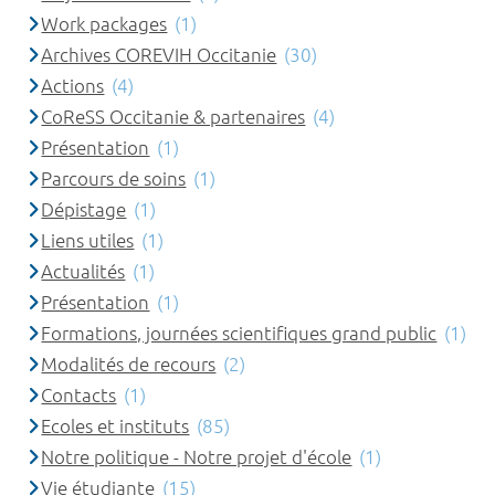
Work packages
(1)
Archives COREVIH Occitanie
(30)
Actions
(4)
CoReSS Occitanie & partenaires
(4)
Présentation
(1)
Parcours de soins
(1)
Dépistage
(1)
Liens utiles
(1)
Actualités
(1)
Présentation
(1)
Formations, journées scientifiques grand public
(1)
Modalités de recours
(2)
Contacts
(1)
Ecoles et instituts
(85)
Notre politique - Notre projet d'école
(1)
Vie étudiante
(15)