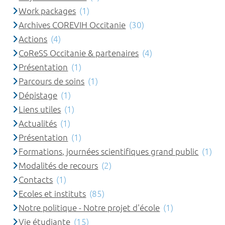
Work packages
(1)
Archives COREVIH Occitanie
(30)
Actions
(4)
CoReSS Occitanie & partenaires
(4)
Présentation
(1)
Parcours de soins
(1)
Dépistage
(1)
Liens utiles
(1)
Actualités
(1)
Présentation
(1)
Formations, journées scientifiques grand public
(1)
Modalités de recours
(2)
Contacts
(1)
Ecoles et instituts
(85)
Notre politique - Notre projet d'école
(1)
Vie étudiante
(15)