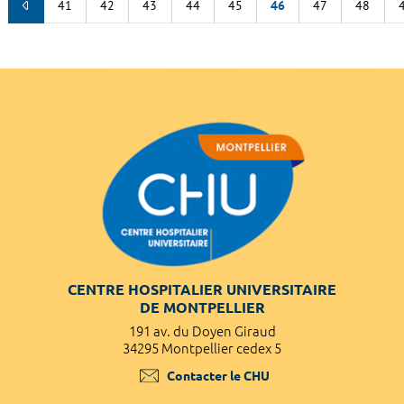
41
42
43
44
45
46
47
48
CENTRE HOSPITALIER UNIVERSITAIRE
DE MONTPELLIER
191 av. du Doyen Giraud
34295 Montpellier cedex 5
Contacter le CHU