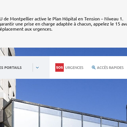
 de Montpellier active le Plan Hôpital en Tension – Niveau 1.
arantir une prise en charge adaptée à chacun, appelez le 15 av
déplacement aux urgences.
URGENCES
ACCÈS RAPIDES
ES PORTAILS