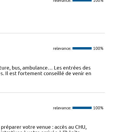
relevance:
100%
relevance:
100%
oiture, bus, ambulance… Les entrées des
. Il est fortement conseillé de venir en
relevance:
100%
ur préparer votre venue : accès au CHU,