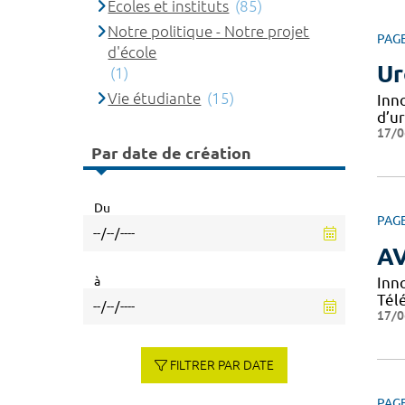
Ecoles et instituts
(85)
Notre politique - Notre projet
PAG
d'école
Ur
(1)
Vie étudiante
(15)
Inn
d’u
17/0
Par date de création
Du
PAG
A
à
Inn
Tél
17/0
FILTRER PAR DATE
PAG