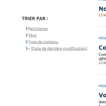
No
17/0
TRIER PAR :
Pertinence
Titre
PAG
Type de contenu
Co
[Date de dernière modification]
Com
dif
17/0
PAG
Vo
Votr