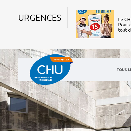
URGENCES
Le CHU
Pour g
tout 
TOUS L