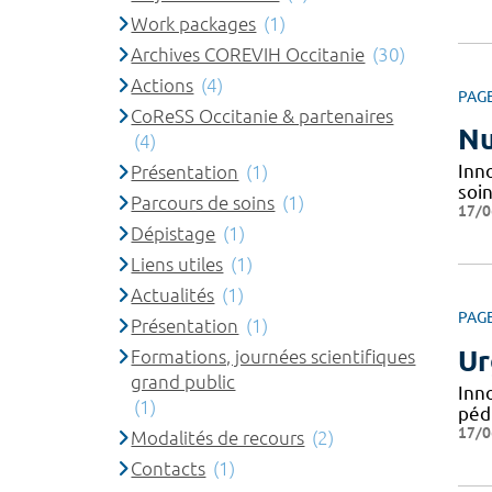
Work packages
(1)
Archives COREVIH Occitanie
(30)
Actions
(4)
PAG
CoReSS Occitanie & partenaires
Nu
(4)
Inno
Présentation
(1)
soin
Parcours de soins
(1)
17/0
Dépistage
(1)
Liens utiles
(1)
Actualités
(1)
PAG
Présentation
(1)
Ur
Formations, journées scientifiques
grand public
Inn
(1)
péd
17/0
Modalités de recours
(2)
Contacts
(1)