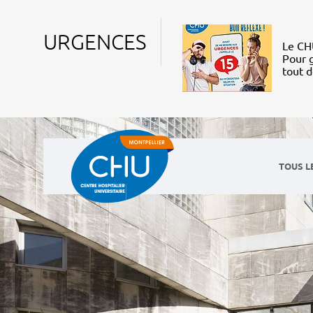
URGENCES
Le CHU
Pour g
tout 
TOUS L