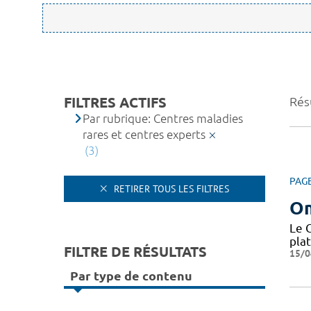
FILTRES ACTIFS
Résu
Par rubrique: Centres maladies
rares et centres experts
(3)
PAG
RETIRER TOUS LES FILTRES
O
Le 
pla
FILTRE DE RÉSULTATS
15/0
Par type de contenu