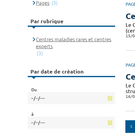
Pages
(3)
PAG
Ce
Par rubrique
Le 
(ce
15/0
Centres maladies rares et centres
experts
(3)
PAG
Par date de création
Ce
Le 
Du
str
16/0
à