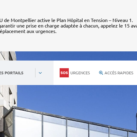
 de Montpellier active le Plan Hôpital en Tension – Niveau 1.
arantir une prise en charge adaptée à chacun, appelez le 15 av
déplacement aux urgences.
URGENCES
ACCÈS RAPIDES
ES PORTAILS