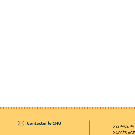
Contacter le CHU
ESPACE PA
ACCÈS AG