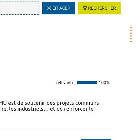
EFFACER
RECHERCHER
relevance:
100%
 FHU est de soutenir des projets communs
he, les industriels… et de renforcer le