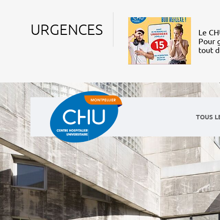
URGENCES
Le CHU
Pour g
tout 
TOUS L