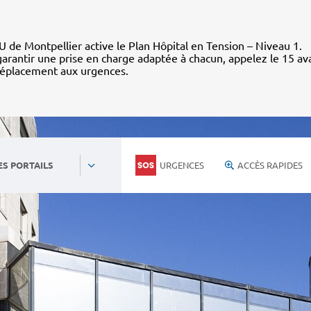
 de Montpellier active le Plan Hôpital en Tension – Niveau 1.
arantir une prise en charge adaptée à chacun, appelez le 15 av
déplacement aux urgences.
URGENCES
ACCÈS RAPIDES
ES PORTAILS