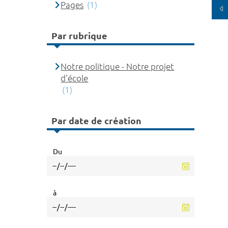
Pages
(1)
Par rubrique
Notre politique - Notre projet
d'école
(1)
Par date de création
Du
à