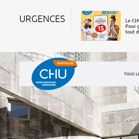
URGENCES
Le CHU
Pour g
tout 
TOUS L