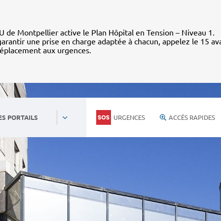
 de Montpellier active le Plan Hôpital en Tension – Niveau 1.
arantir une prise en charge adaptée à chacun, appelez le 15 av
déplacement aux urgences.
URGENCES
ACCÈS RAPIDES
ES PORTAILS