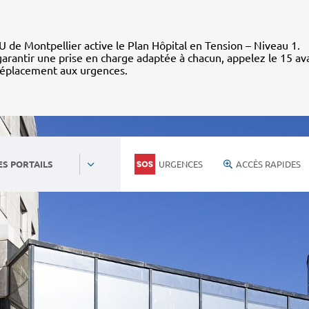
 de Montpellier active le Plan Hôpital en Tension – Niveau 1.
arantir une prise en charge adaptée à chacun, appelez le 15 av
déplacement aux urgences.
URGENCES
ACCÈS RAPIDES
ES PORTAILS