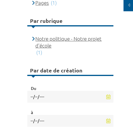
Pages
(1)
Par rubrique
Notre politique - Notre projet
d'école
(1)
Par date de création
Du
à