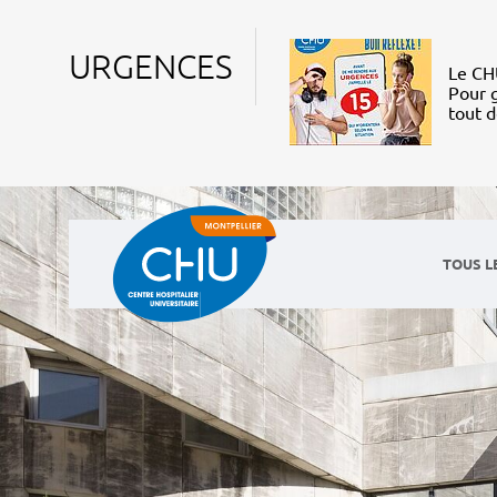
URGENCES
Le CHU
Pour g
tout 
TOUS L