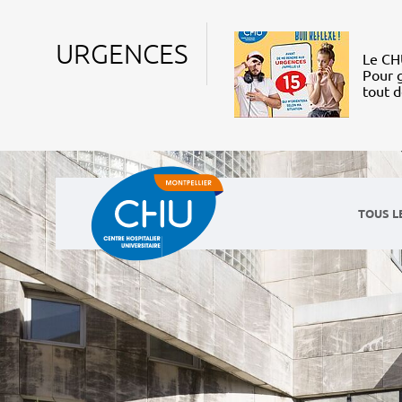
URGENCES
Le CHU
Pour g
tout 
TOUS L