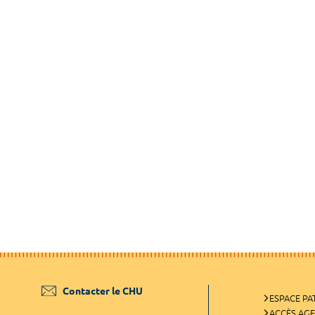
Contacter le CHU
ESPACE PA
ACCÈS AG